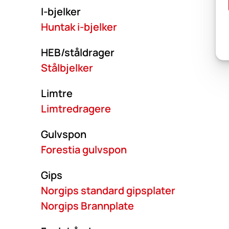
I-bjelker
Huntak i-bjelker
HEB/ståldrager
Stålbjelker
Limtre
Limtredragere
Gulvspon
Forestia gulvspon
Gips
Norgips standard gipsplater
Norgips Brannplate