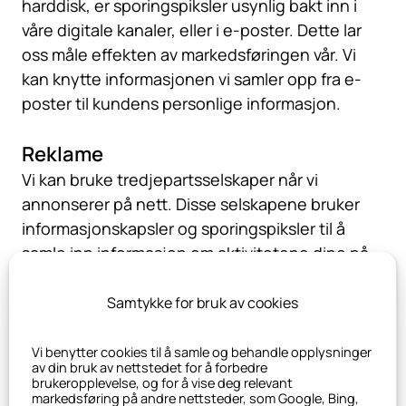
harddisk, er sporingspiksler usynlig bakt inn i
våre digitale kanaler, eller i e-poster. Dette lar
oss måle effekten av markedsføringen vår. Vi
kan knytte informasjonen vi samler opp fra e-
poster til kundens personlige informasjon.
Reklame
Vi kan bruke tredjepartsselskaper når vi
annonserer på nett. Disse selskapene bruker
informasjonskapsler og sporingspiksler til å
samle inn informasjon om aktivitetene dine på
denne og andre nettsider for å tilby deg
målrettet reklame basert på interessene dine.
Samtykke for bruk av cookies
Hvis du ikke lenger ønsker å motta slik
informasjon med formål om å gi deg målrettede
Vi benytter cookies til å samle og behandle opplysninger
av din bruk av nettstedet for å forbedre
annonser, kan du avregistrere deg via dette
brukeropplevelse, og for å vise deg relevant
nettstedet: http://www.youronlinechoices.eu/.
markedsføring på andre nettsteder, som Google, Bing,