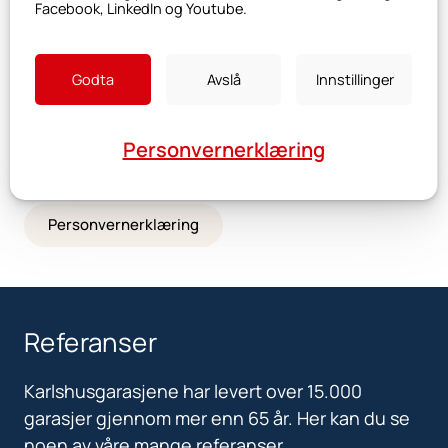
Facebook, LinkedIn og Youtube.
Husk at dette ikke skjermer deg for enhver form
for reklame. Du vil fortsatt eksponeres for
generisk reklame.
Godta
Avslå
Innstillinger
Andre ressurser:
Personvernerklæring
Personvernerklæring
Referanser
Karlshusgarasjene har levert over 15.000
garasjer gjennom mer enn 65 år. Her kan du se
noen av våre mange referanser