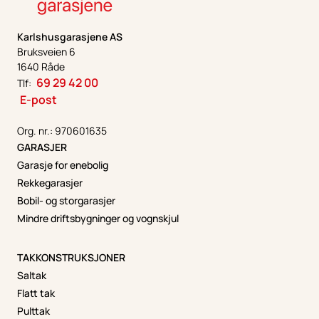
Karlshusgarasjene AS
Bruksveien 6
1640 Råde
69 29 42 00
Tlf:
E-post
Org. nr.: 970601635
GARASJER
Garasje for enebolig
Rekkegarasjer
Bobil- og storgarasjer
Mindre driftsbygninger og vognskjul
TAKKONSTRUKSJONER
Saltak
Flatt tak
Pulttak