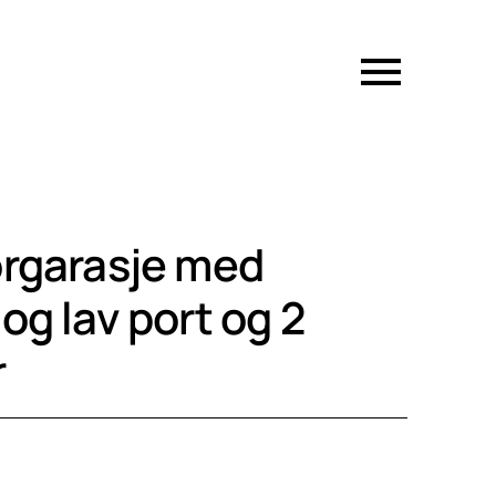
orgarasje med
og lav port og 2
r