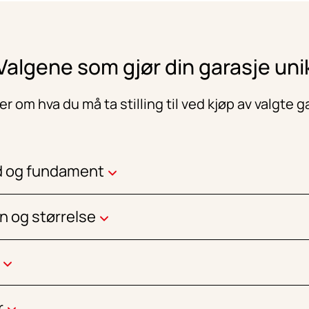
Valgene som gjør din garasje uni
r om hva du må ta stilling til ved kjøp av valgte g
d og fundament
n og størrelse
r