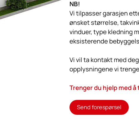
NB!
Vi tilpasser garasjen et
ønsket størrelse, takvin
vinduer, type kledning 
eksisterende bebyggels
Vi vil ta kontakt med deg 
opplysningene vi trenger 
Trenger du hjelp med å t
Send forespørsel