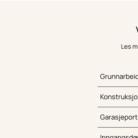
Les me
Grunnarbei
Konstruksjo
Garasjeport
Inngangsdø