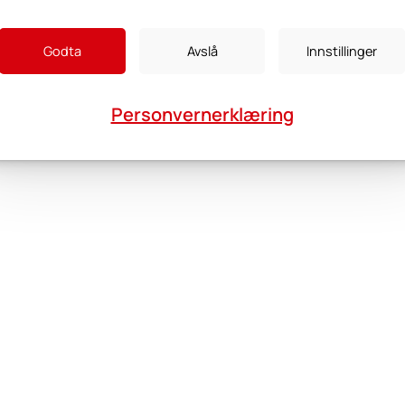
Godta
Avslå
Innstillinger
Personvernerklæring