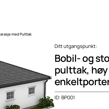
arasje med Pulttak
Ditt utgangspunkt:
Bobil- og st
pulttak, høy 
enkeltporte
ID: BP001