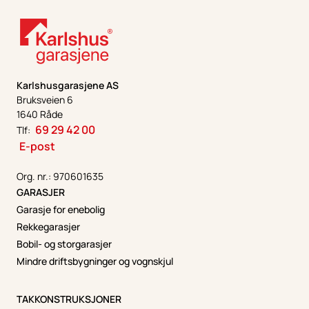
Karlshusgarasjene AS
Bruksveien 6
1640 Råde
69 29 42 00
Tlf:
E-post
Org. nr.: 970601635
GARASJER
Garasje for enebolig
Rekkegarasjer
Bobil- og storgarasjer
Mindre driftsbygninger og vognskjul
TAKKONSTRUKSJONER