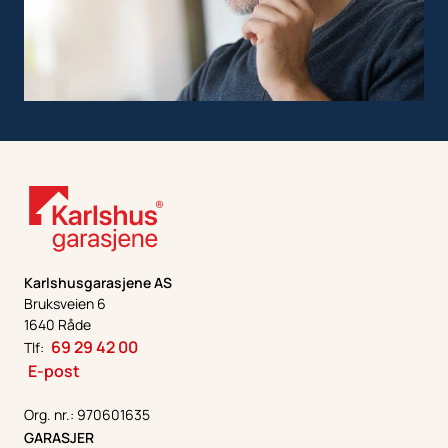
Karlshusgarasjene AS
Bruksveien 6
1640 Råde
69 29 42 00
Tlf:
E-post
Org. nr.: 970601635
GARASJER