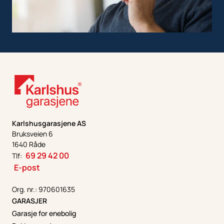
Karlshusgarasjene AS
Bruksveien 6
1640 Råde
69 29 42 00
Tlf:
E-post
Org. nr.: 970601635
GARASJER
Garasje for enebolig