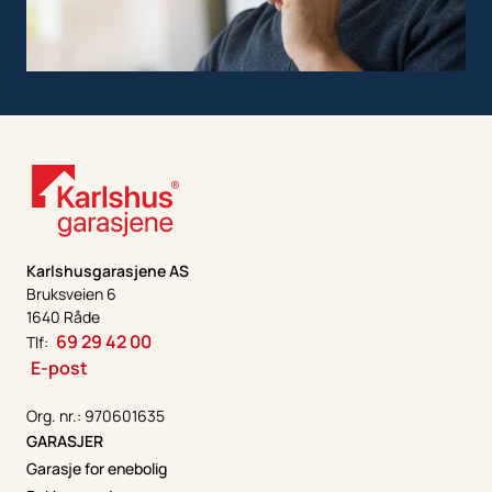
Karlshusgarasjene AS
Bruksveien 6
1640 Råde
69 29 42 00
Tlf:
E-post
Org. nr.: 970601635
GARASJER
Garasje for enebolig